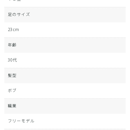
足のサイズ
23cm
年齢
30代
髪型
ボブ
職業
フリーモデル