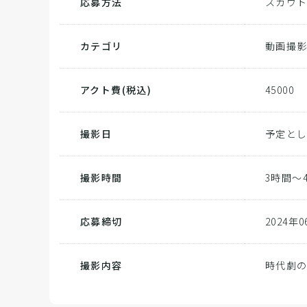
応募方法
スカウ
カテゴリ
動画撮
アクト費
(税込)
45000
撮影日
予定とし
撮影時間
3時間～
応募締切
2024年
撮影内容
時代劇