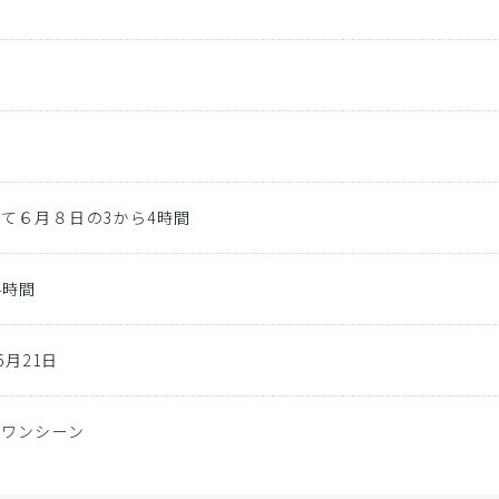
ト
影
て６月８日の3から4時間
4時間
06月21日
のワンシーン