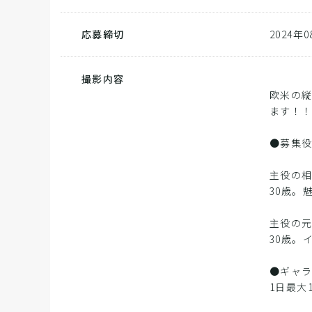
応募締切
2024年
撮影内容
欧米の
ます！
●募集
主役の
30歳。
主役の
30歳。
●ギャ
1日最大