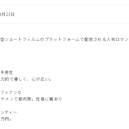
08月23日
縦型ショートフィルムのプラットフォームで配信される人気ロマン
！
役
相手男性
魅力的で優しく、心が広い。
元フィアンセ
イケメンで筋肉質。性格に難あり
ランティー
1万円。