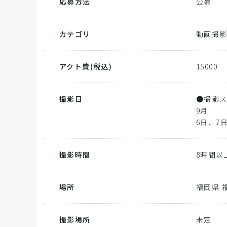
応募方法
公募
カテゴリ
動画撮
アクト費
(税込)
15000
撮影日
●撮影
9月
6日、7日
撮影時間
8時間以
場所
福岡県 
撮影場所
未定