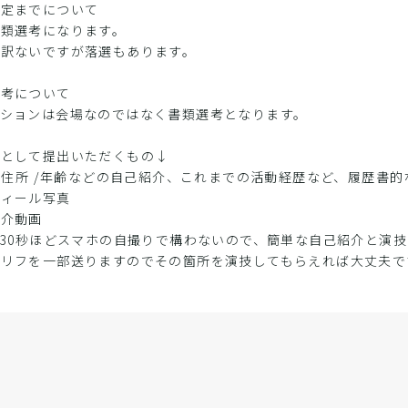
決定までについて
書類選考になります。
し訳ないですが落選もあります。
選考について
ィションは会場なのではなく書類選考となります。
考として提出いただくもの↓
/ 住所 /年齢などの自己紹介、これまでの活動経歴など、履歴書的
フィール写真
紹介動画
秒〜30秒ほどスマホの自撮りで構わないので、簡単な自己紹介と演
セリフを一部送りますのでその箇所を演技してもらえれば大丈夫で