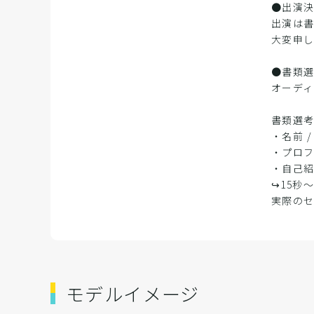
●出演
出演は
大変申
●書類
オーデ
書類選
・名前 
・プロ
・自己
↪︎15
実際の
モデルイメージ