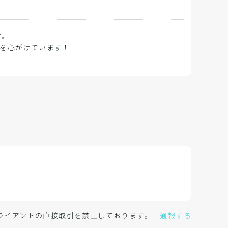
す。
を心がけています！
クライアントの直接取引を禁止しております。
通報する