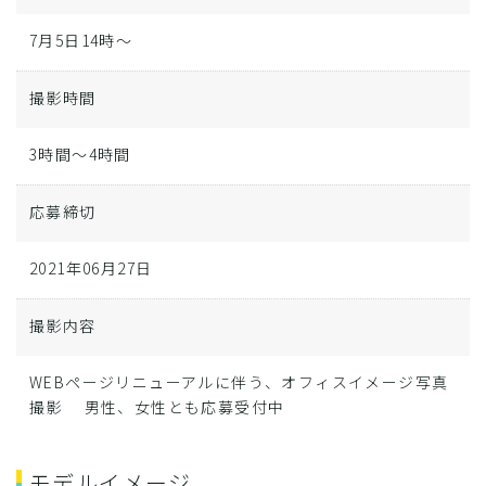
7月5日14時～
撮影時間
3時間～4時間
応募締切
2021年06月27日
撮影内容
WEBページリニューアルに伴う、オフィスイメージ写真
撮影 男性、女性とも応募受付中
モデルイメージ