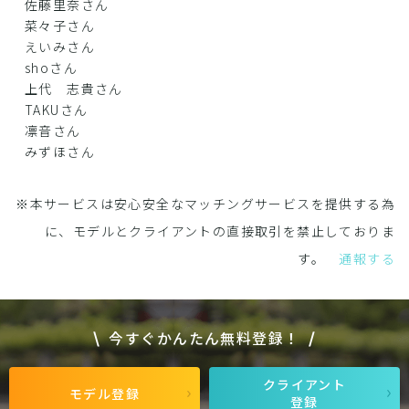
佐藤里奈さん
菜々子さん
えいみさん
shoさん
上代 志貴さん
TAKUさん
凛音さん
みずほさん
※本サービスは安心安全なマッチングサービスを提供する為
に、モデルとクライアントの直接取引を禁止しておりま
す。
通報する
今すぐかんたん無料登録！
クライアント
モデル登録
登録