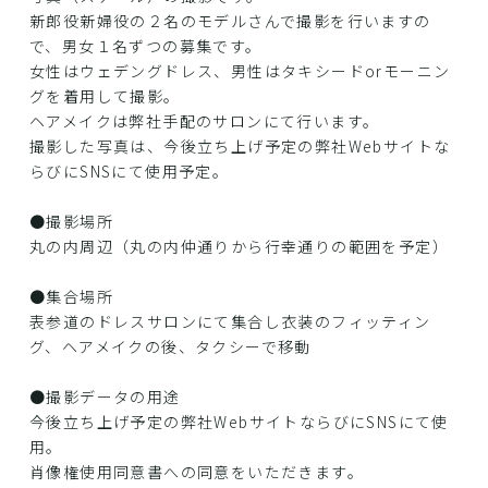
新郎役新婦役の２名のモデルさんで撮影を行いますの
で、男女１名ずつの募集です。
女性はウェデングドレス、男性はタキシードorモーニン
グを着用して撮影。
ヘアメイクは弊社手配のサロンにて行います。
撮影した写真は、今後立ち上げ予定の弊社Webサイトな
らびにSNSにて使用予定。
●撮影場所
丸の内周辺（丸の内仲通りから行幸通りの範囲を予定）
●集合場所
表参道のドレスサロンにて集合し衣装のフィッティン
グ、ヘアメイクの後、タクシーで移動
●撮影データの用途
今後立ち上げ予定の弊社WebサイトならびにSNSにて使
用。
肖像権使用同意書への同意をいただきます。