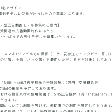
1名アサイン!!
撮影モデルに欠員が出ましたので募集となります。
タテ型広告動画モデル募集のご案内】
投資関連の広告動画制作にあたり、
半〜中ばまでの男性モデルを募集いたします。
、
・スマホ+ジンバルでの撮影（ロケ、表参道でインタビュー形式
身の私服、小物（バック等）を着用いただける方を対象としており
20 16:00~＋②6月後半稼働で合計報酬：2万円（交通費込み）
で2回の撮影を予定しております。
おける撮影素材の使用範囲は、SNS広告媒体（例：Instagram、Fac
ただきます。
期間については制限を設けず、無期限での利用を想定しております
外の用途（テレビCM、紙媒体等）への使用は行いません。