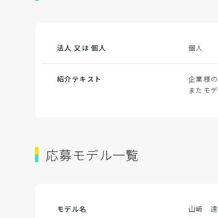
法人 又は 個人
個人
紹介テキスト
企業様
またモ
応募モデル一覧
モデル名
山﨑 