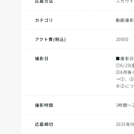
応募方法
スカウ
カテゴリ
動画撮
アクト費
(税込)
20000
撮影日
■撮影
①6/20
②6月後
→①、②
※②につ
撮影時間
1時間～
応募締切
2025年