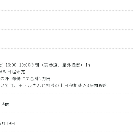
ト
影
日
(金) 16:00~19:00の間（表参道、屋外撮影）1h
半※日程未定
の2回稼働にて合計2万円
いては、モデルさんと相談の上日程相談2-3時間程度
2時間
06月19日