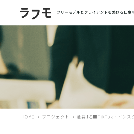
HOME
プロジェクト
急募1名■TikTok・イ