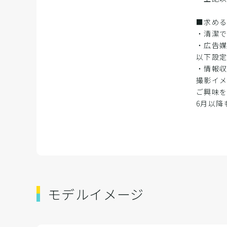
■求め
・清潔
・広告
以下設
・情報収
撮影イ
ご興味
6月以降
モデルイメージ