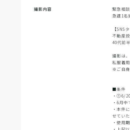
撮影内容
緊急相談
急遽1名
【SNS
不動産
40代前
撮影は
私服着用
※ご自
■条件
・①6/
・6月中
・本件に
せてい
・使用
・上記以