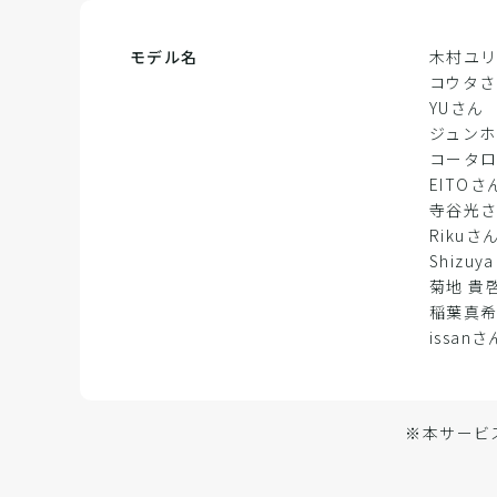
モデル名
木村ユ
コウタさ
YUさん
ジュン
コータ
EITOさ
寺谷光
Rikuさ
Shizuy
菊地 貴
稲葉真
issanさ
※本サービ