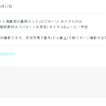
06月17日
サイト掲載用の着用カット(13パターン) ※スチルのみ
投稿用素材(4~5パターンを想定) ※スチル&ムービー予定
内撮影ですが、状況次第で屋外(ビル屋上)で数パターン撮影する
bexist.jp/