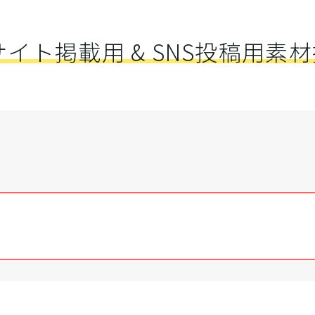
サイト掲載用 & SNS投稿用素