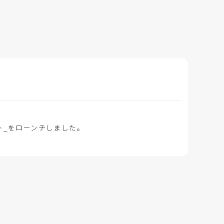
ット_をローンチしました。