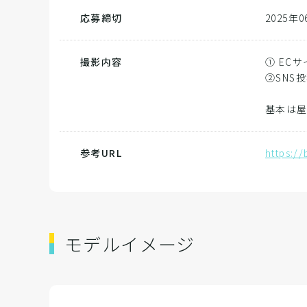
応募締切
2025年
撮影内容
① EC
②SNS
基本は屋
参考URL
https://
モデルイメージ