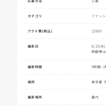
応募方法
公募
カテゴリ
ファッ
アクト費
(税込)
22000
撮影日
6/25(水)
時間帯
撮影時間
0時間~
場所
東京都 
撮影場所
屋内