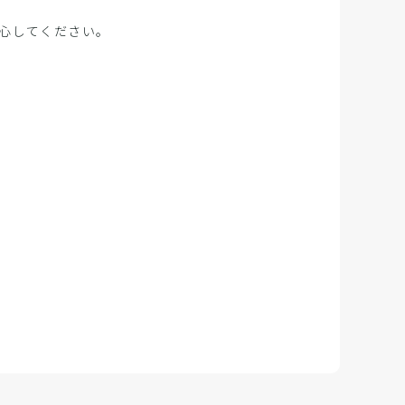
心してください。