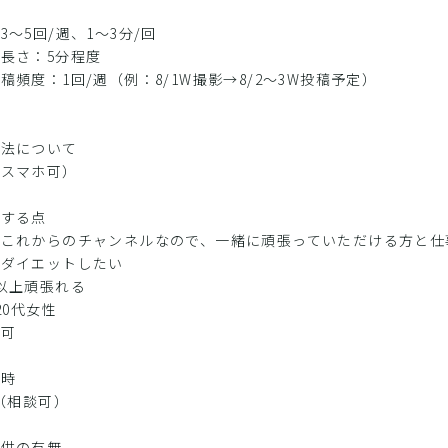
度
～5回/週、1～3分/回
長さ：5分程度
頻度：1回/週（例：8/1W撮影→8/2～3W投稿予定）
方法について
（スマホ可）
視する点
だこれからのチャンネルなので、一緒に頑張っていただける方と仕
でダイエットしたい
以上頑張れる
20代女性
し可
日時
～（相談可）
提供の有無