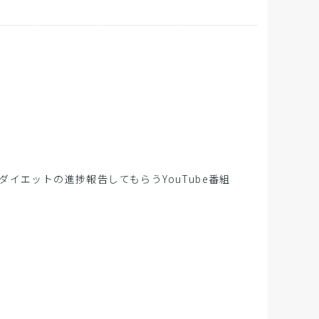
イエットの進捗報告してもらうYouTube番組