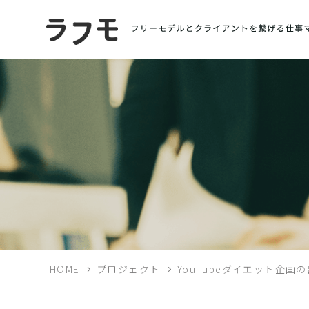
HOME
プロジェクト
YouTubeダイエット企画