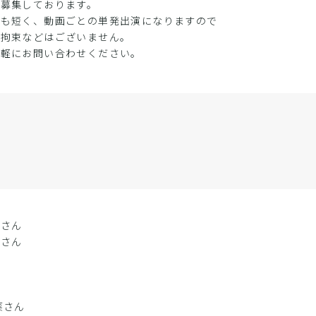
を募集しております。
間も短く、動画ごとの単発出演になりますので
な拘束などはございません。
気軽にお問い合わせください。
いさん
もさん
ん
菜さん