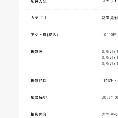
応募方法
スカウ
カテゴリ
動画撮
アクト費
(税込)
10000円
撮影日
8/9(月) 
8/9(月) 
8/9(月) 
撮影時間
1時間～
応募締切
2021年
撮影内容
大学生の