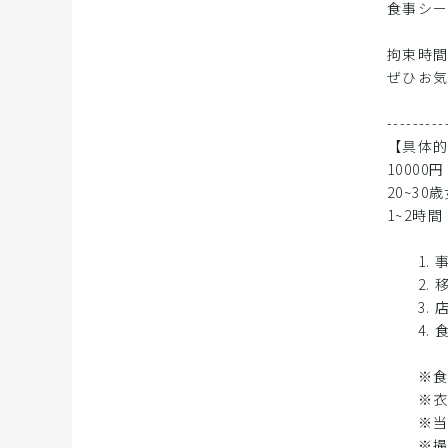
食事シ
拘束時
ぜひお
---------
【具体
10000円
20~30
1~2時間
1. 
2. 
3. 
4. 
※食レ
※衣装
※当日
※撮影