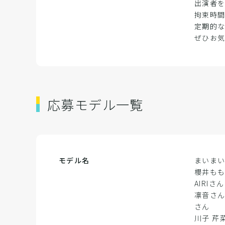
出演者
拘束時
定期的
ぜひお
応募モデル一覧
モデル名
まいま
櫻井も
AIRIさん
凛音さ
さん
川子 芹