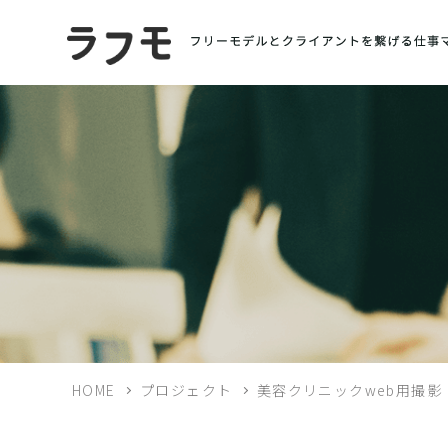
HOME
プロジェクト
美容クリニックweb用撮影