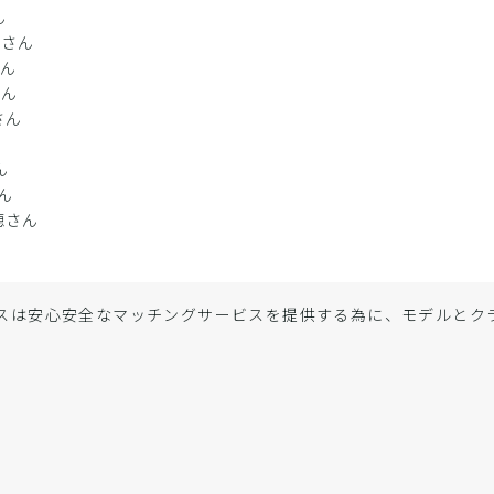
ん
香さん
さん
さん
さん
ん
ん
さん
穂さん
スは安心安全なマッチングサービスを提供する為に、モデルと