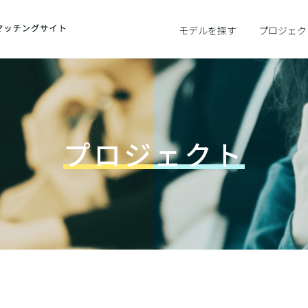
モデルを探す
プロジェク
プロジェクト