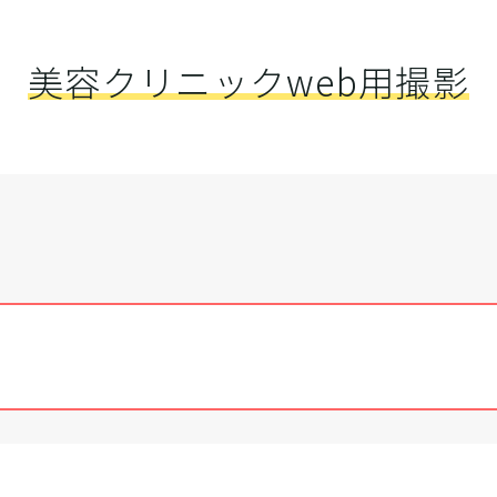
美容クリニックweb用撮影