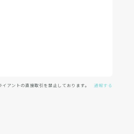
クライアントの直接取引を禁止しております。
通報する