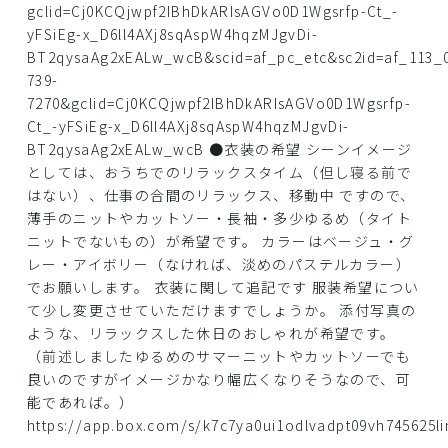
gclid=Cj0KCQjwpf2IBhDkARIsAGVo0D1Wgsrfp-Ct_-
yFSiEg-x_D6ll4AXj8sqAspW4hqzMJgvDi-
BT2qysaAg2xEALw_wcB&scid=af_pc_etc&sc2id=af_113_0
739-
7270&gclid=Cj0KCQjwpf2IBhDkARIsAGVo0D1Wgsrfp-
Ct_-yFSiEg-x_D6ll4AXj8sqAspW4hqzMJgvDi-
BT2qysaAg2xEALw_wcB ●衣装の希望 シーンイメージ
としては、おうちでのリラックスタイム（但し寝る前で
はない）、仕事の合間のリラックス、移動中 ですので、
薄手のニットやカットソー・長袖・多少ゆるめ（タイト
ニットでないもの）が希望です。 カラーはベージュ・グ
レー・アイボリー（なければ、淡めのパステルカラー）
でお願いします。 衣装に関して追記です 服装希望につい
て少し変更させていただけますでしょうか。 添付写真の
ような、リラックスした休日のおしゃれが希望です。
（前述しましたゆるめのサマーニットやカットソーでも
良いのですがイメージかなり幅広くなりそうなので、可
能であれば。）
https://app.box.com/s/k7c7ya0ui1odlvadpt09vh745625l