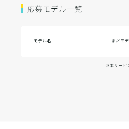
応募モデル一覧
モデル名
まだモ
※本サービ