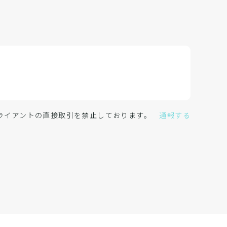
クライアントの直接取引を禁止しております。
通報する