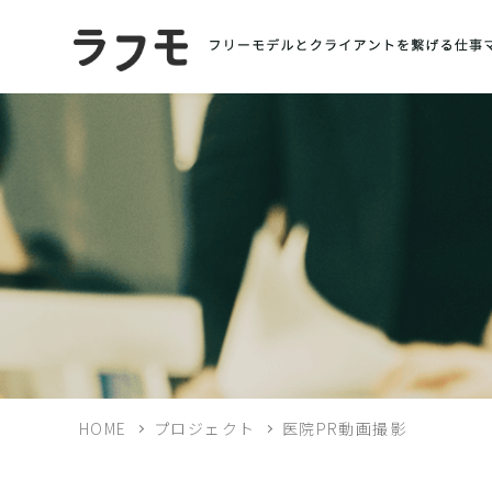
HOME
プロジェクト
医院PR動画撮影