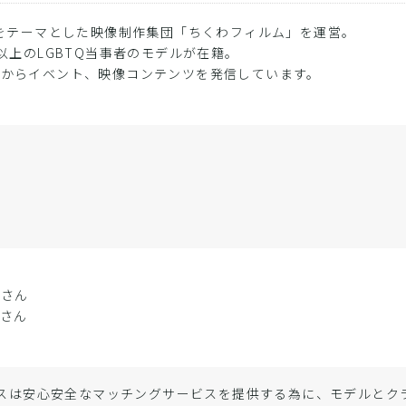
Qをテーマとした映像制作集団「ちくわフィルム」を運営。
名以上のLGBTQ当事者のモデルが在籍。
品からイベント、映像コンテンツを発信しています。
希さん
さん
スは安心安全なマッチングサービスを提供する為に、モデルと