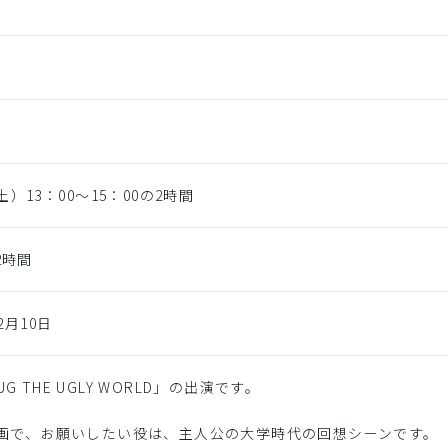
ト
影
（土）13：00〜15：00の2時間
2時間
12月10日
G THE UGLY WORLD」の出演です。
映画で、お願いしたい役は、主人公の大学時代の回想シーンです。