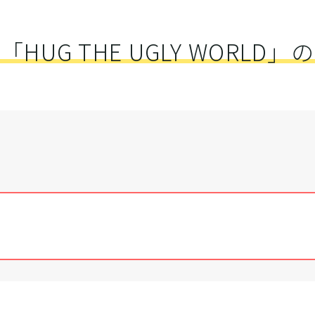
「HUG THE UGLY WORLD」