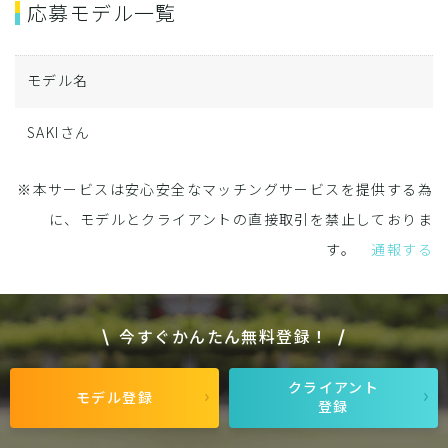
応募モデル一覧
モデル名
SAKIさん
※本サービスは安心安全なマッチングサービスを提供する為
に、モデルとクライアントの直接取引を禁止しておりま
す。
通報する
今すぐかんたん無料登録！
クライアント
モデル登録
登録