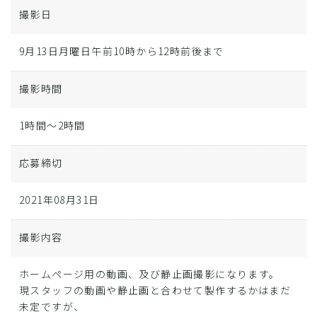
撮影日
9月13日月曜日午前10時から12時前後まで
撮影時間
1時間～2時間
応募締切
2021年08月31日
撮影内容
ホームページ用の動画、及び静止画撮影になります。
現スタッフの動画や静止画と合わせて製作するかはまだ
未定ですが、