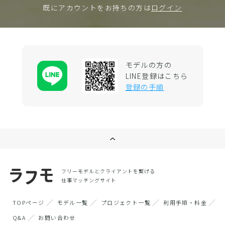
既にアカウントをお持ちの方は
ログイン
モデルの方の
LINE登録はこちら
登録の手順
フリーモデルとクライアントを繋げる
仕事マッチングサイト
TOPページ
モデル一覧
プロジェクト一覧
利用手順・料金
Q&A
お問い合わせ