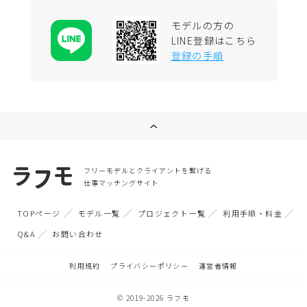
モデルの方の
LINE登録はこちら
登録の手順
フリーモデルとクライアントを繋げる
仕事マッチングサイト
TOPページ
モデル一覧
プロジェクト一覧
利用手順・料金
Q&A
お問い合わせ
利用規約
プライバシーポリシー
運営者情報
© 2019-2026 ラフモ