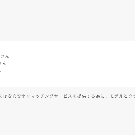
kiさん
oさん
ん
スは安心安全なマッチングサービスを提供する為に、モデルと