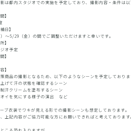
撮影は都内スタジオでの実施を予定しており、撮影内容・条件は以
ー
時間】
度
候補日】
（月）〜5/29（金）の間でご調整いただけますと幸いです。
場所】
タジオ予定
期間】
し
内容】
対策商品の撮影となるため、以下のようなシーンを予定しておりま
を上げて汗の状態を確認するシーン
に制汗クリームを塗布するシーン
ニオイを気にする様子の演出 など
リーブ衣装でワキが見える形での撮影シーンも想定しております。
め、上記内容がご協力可能な方にお願いできればと考えております
ー
いところ恐れ入りますが、