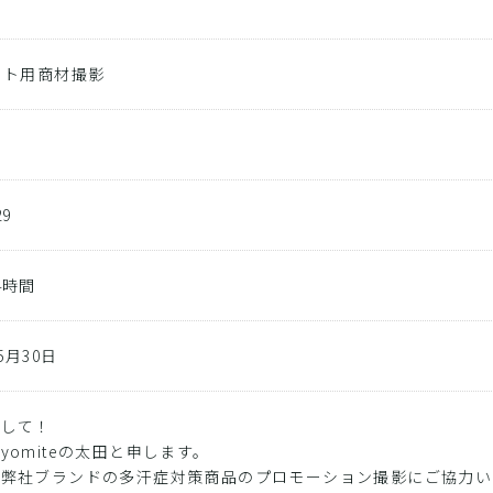
ト
イト用商材撮影
29
4時間
05月30日
まして！
yomiteの太田と申します。
、弊社ブランドの多汗症対策商品のプロモーション撮影にご協力い