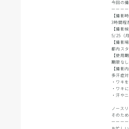
今回の
ーーー
【撮影
3時間程
【撮影
5/25
【撮影
都内ス
【使用
期限な
【撮影
多汗症
・ワキ
・ワキ
・汗や
ノース
そのた
ーーー
お忙し