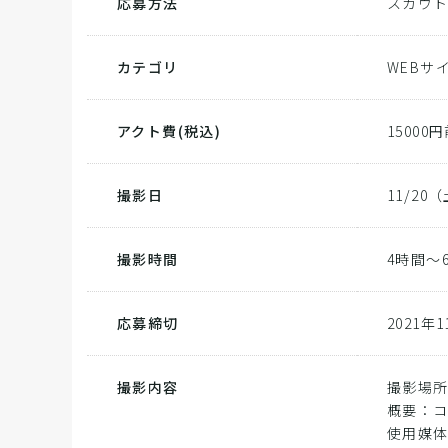
応募方法
スカウ
カテゴリ
WEBサ
アクト費
(税込)
15000
撮影日
11/2
撮影時間
4時間～
応募締切
2021年
撮影内容
撮影場所
概要：
使用媒体