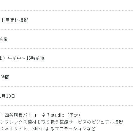
ト
イト用商材撮影
円前後
0（土）午前中〜15時前後
6時間
11月10日
：四谷曙橋パトローネ 7 studio（予定）
コンプレックス商材を取り扱う医療サービスのビジュアル撮影
：webサイト、SNSによるプロモーションなど