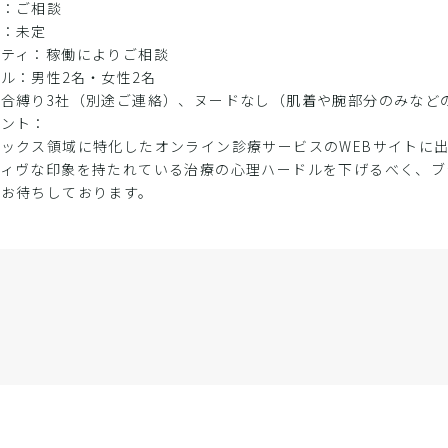
間：ご相談
数：未定
ンティ：稼働によりご相談
ル：男性2名・女性2名
合縛り3社（別途ご連絡）、ヌードなし（肌着や腕部分のみなど
メント：
ックス領域に特化したオンライン診療サービスのWEBサイトに
ティヴな印象を持たれている治療の心理ハードルを下げるべく、ブ
非お待ちしております。