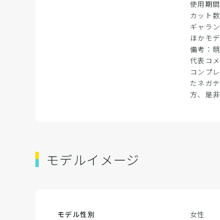
使用期
カット
ギャラ
ほかモデ
備考：競
代表コ
コンプレ
たネガ
方、是
モデルイメージ
モデル性別
女性