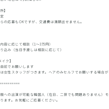
場所】
予定
らの応募もOKですが、交通費は満額出せません。
】
内容に応じて相談（1〜3万円）
振り込み（当日手渡しは相談に応じて）
メイク】
は自前でお願いします
クは女性スタッフがつきます。ヘアのみセルフでお願いする場合が
==========
国版への出演が可能な韓国人（在日、二世でも問題ありません）モ
なります。お気軽にご応募ください。