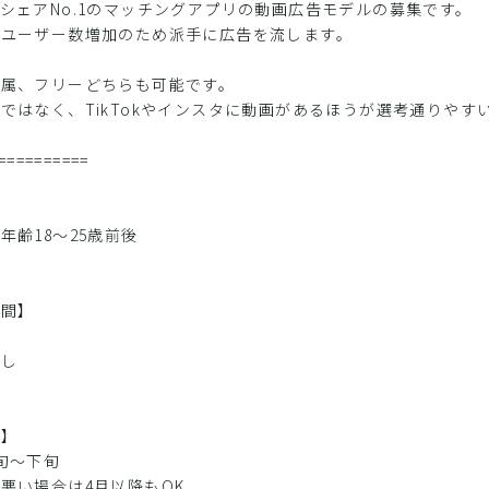
シェアNo.1のマッチングアプリの動画広告モデルの募集です。
のユーザー数増加のため派手に広告を流します。
所属、フリーどちらも可能です。
ではなく、TikTokやインスタに動画があるほうが選考通りやす
==========
】
年齢18〜25歳前後
期間】
なし
日】
旬〜下旬
悪い場合は4月以降もOK