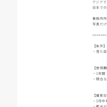
アジアで
日本で
事務所
写真だけ
=======
【条件
・見た目
【使用
・1年間
・競合
【撮影
・3月中
・都合が