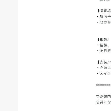
【撮影
・都内
・地方か
【報酬
・経験、
・後日
【衣装/
・衣装
・メイ
=======
なお韓
必要に