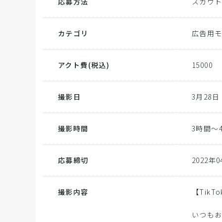
応募方法
スカウ
カテゴリ
広告用
アクト費
(税込)
15000
撮影日
3月28日
撮影時間
3時間～
応募締切
2022年
撮影内容
【TikT
いつも