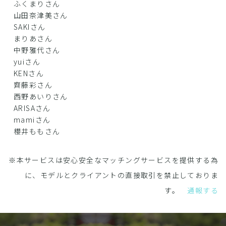
ふくまりさん
山田奈津美さん
SAKIさん
まりあさん
中野雅代さん
yuiさん
KENさん
齊藤彩さん
西野あいりさん
ARISAさん
mamiさん
櫻井ももさん
※本サービスは安心安全なマッチングサービスを提供する為
に、モデルとクライアントの直接取引を禁止しておりま
す。
通報する