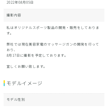
2022年08月05日
撮影内容
私はオリジナルスポーツ製品の開発・販売をしておりま
す。
弊社では現在美容家電のマッサージガンの開発を行って
おり、
8月17日に撮影を予定しております。
宜しくお願い致します。
モデルイメージ
モデル性別