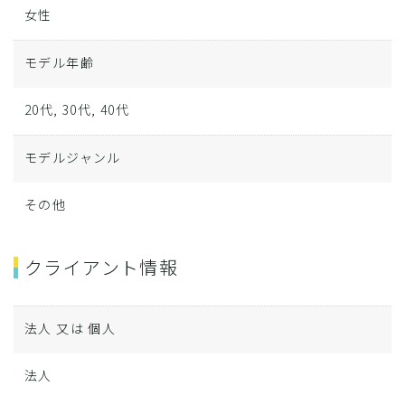
女性
モデル年齢
20代, 30代, 40代
モデルジャンル
その他
クライアント情報
法人 又は 個人
法人