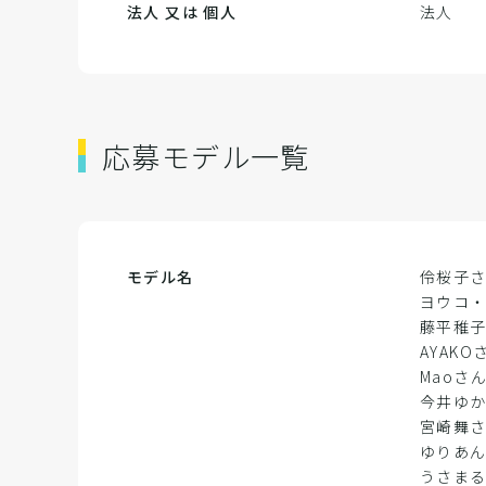
法人 又は 個人
法人
応募モデル一覧
モデル名
伶桜子
ヨウコ
藤平稚
AYAKO
Maoさ
今井ゆ
宮崎舞
ゆりあ
うさま