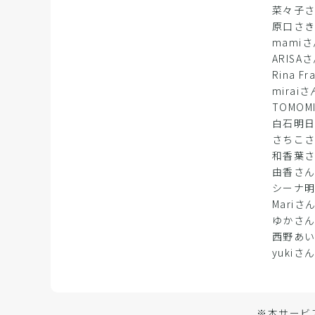
菜々子
原口さ
mami
ARISA
Rina 
miraiさ
TOMOM
白石明
さちこ
和香葉
由香さ
シーナ
Mariさ
ゆかさ
西野あ
yukiさ
※本サービ