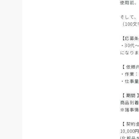
使用前
そして
（100
【応募
・30代
になり
【 依頼
・作業：
・仕事量
【 期間 
商品到着
※諸事
【 契約金
10,000
(化粧品