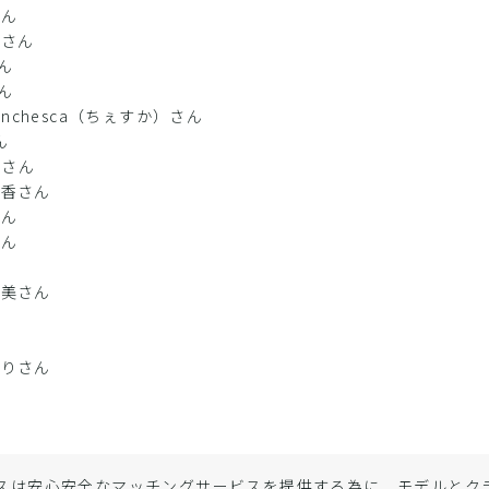
さん
きさん
さん
さん
Franchesca（ちぇすか）さん
ん
Iさん
日香さん
さん
さん
ん
明美さん
ん
ん
いりさん
ん
スは安心安全なマッチングサービスを提供する為に、モデルと