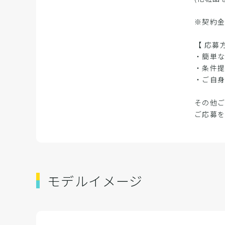
※契約
【 応募
・簡単
・条件
・ご自
その他
ご応募
モデルイメージ