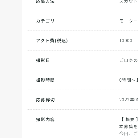
応募方法
スカウ
カテゴリ
モニタ
アクト費
(税込)
10000
撮影日
ご自身
撮影時間
0時間～
応募締切
2022年
撮影内容
【 概要 
本募集
今回、