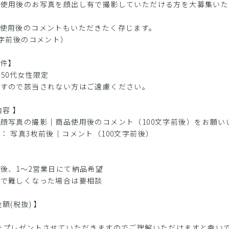
、使用後のお写真を顔出し有で撮影していただける方を大募集いた
、使用後のコメントもいただきたく存じます。
文字前後のコメント）
条件】
〜50代女性限定
ますので該当されない方はご遠慮ください。
内容 】
顔写真の撮影｜商品使用後のコメント（100文字前後）をお願い
： 写真3枚前後｜コメント（100文字前後）
】
後、1〜2営業日にて納品希望
情で難しくなった場合は要相談
額(税抜) 】
円
をプレゼントさせていただきますのでご理解いただけますと幸いで