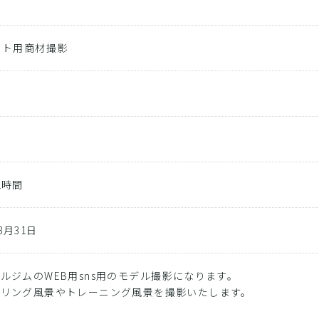
ト
イト用商材撮影
1時間
08月31日
ルジムのWEB用sns用のモデル撮影になります。
セリング風景やトレーニング風景を撮影いたします。