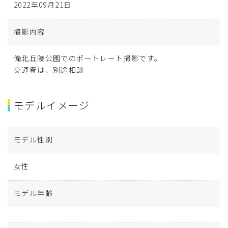
2022年09月21日
撮影内容
備北丘陵公園でのポートレート撮影です。
交通費は、別途相談
モデルイメージ
モデル性別
女性
モデル年齢