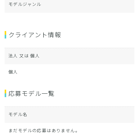
モデルジャンル
クライアント情報
法人 又は 個人
個人
応募モデル一覧
モデル名
まだモデルの応募はありません。