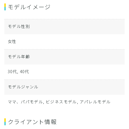
モデルイメージ
モデル性別
女性
モデル年齢
30代, 40代
モデルジャンル
ママ、パパモデル, ビジネスモデル, アパレルモデル
クライアント情報