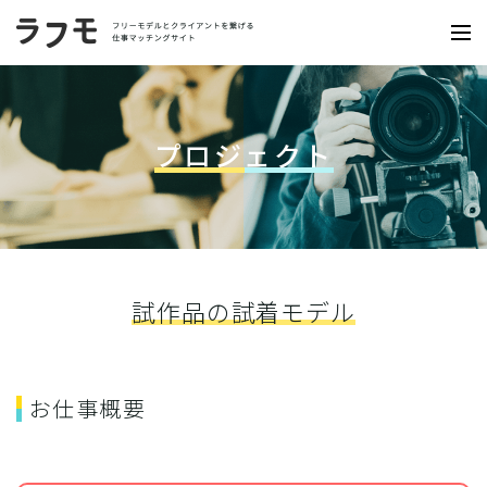
プロジェクト
試作品の試着モデル
お仕事概要