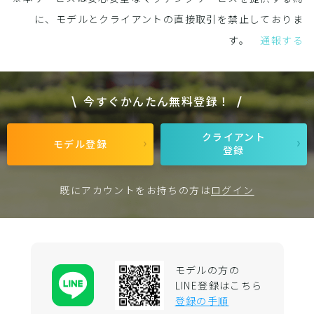
に、モデルとクライアントの直接取引を禁止しておりま
す。
通報する
今すぐかんたん無料登録！
クライアント
モデル登録
登録
既にアカウントをお持ちの方は
ログイン
モデルの方の
LINE登録はこちら
登録の手順