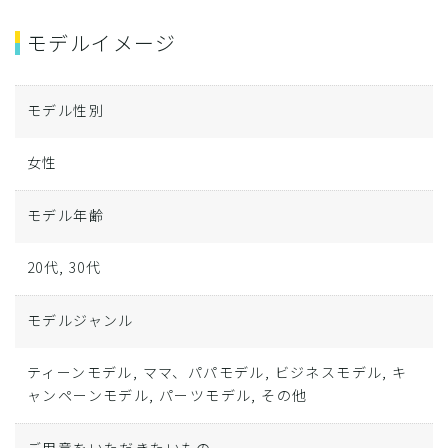
モデルイメージ
モデル性別
女性
モデル年齢
20代, 30代
モデルジャンル
ティーンモデル, ママ、パパモデル, ビジネスモデル, キ
ャンペーンモデル, パーツモデル, その他