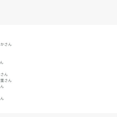
ん
りかさん
ん
ん
さん
ん
奈さん
香里さん
さん
ん
さん