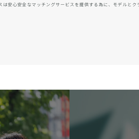
スは安心安全なマッチングサービスを提供する為に、モデルと