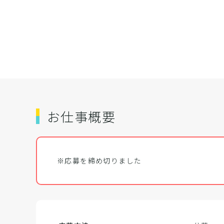
お仕事概要
※応募を締め切りました