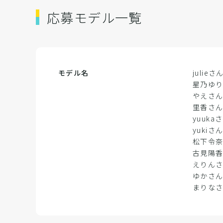
応募モデル一覧
モデル名
julieさ
星乃ゆ
やえさ
里香さ
yuuka
yukiさ
松下令
古見陽
えりん
ゆかさ
まりな