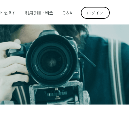
トを探す
利用手順・料金
Q＆A
ログイン