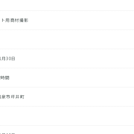
イト用商材撮影
11月30日
2時間
和泉市坪井町