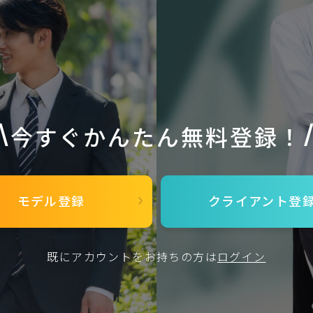
今すぐかんたん無料登録！
モデル登録
クライアント
登
既にアカウントをお持ちの方は
ログイン