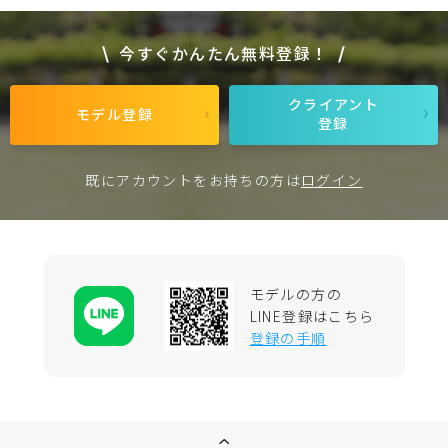
今すぐかんたん無料登録！
クライアント
モデル登録
登録
既にアカウントをお持ちの方は
ログイン
モデルの方の
LINE登録はこちら
登録の手順