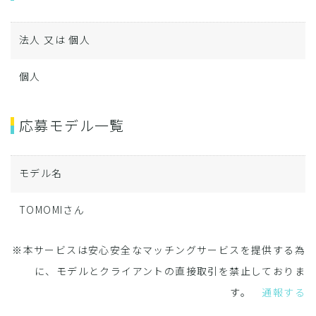
法人 又は 個人
個人
応募モデル一覧
モデル名
TOMOMIさん
※本サービスは安心安全なマッチングサービスを提供する為
に、モデルとクライアントの直接取引を禁止しておりま
す。
通報する