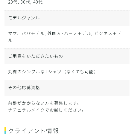
20代, 30代, 40代
モデルジャンル
ママ、パパモデル, 外国人･ハーフモデル, ビジネスモデ
ル
ご用意をいただきたいもの
丸襟のシンプルなTシャツ（なくても可能）
その他応募資格
前髪がかからない方を募集します。
ナチュラルメイクでお越しください。
クライアント情報